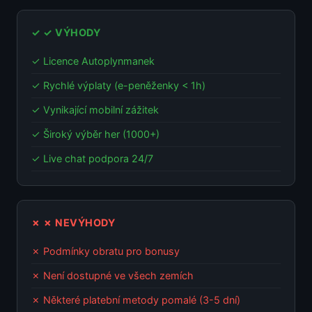
✓ ✓ VÝHODY
✓ Licence Autoplynmanek
✓ Rychlé výplaty (e-peněženky < 1h)
✓ Vynikající mobilní zážitek
✓ Široký výběr her (1000+)
✓ Live chat podpora 24/7
✗ ✗ NEVÝHODY
✗ Podmínky obratu pro bonusy
✗ Není dostupné ve všech zemích
✗ Některé platební metody pomalé (3-5 dní)