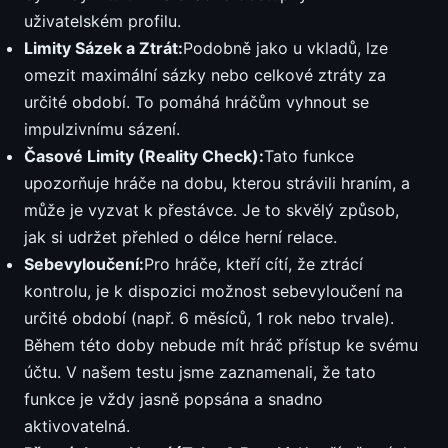
uživatelském profilu.
Limity Sázek a Ztrát:
Podobně jako u vkladů, lze
omezit maximální sázky nebo celkové ztráty za
určité období. To pomáhá hráčům vyhnout se
impulzivnímu sázení.
Časové Limity (Reality Check):
Tato funkce
upozorňuje hráče na dobu, kterou strávili hraním, a
může je vyzvat k přestávce. Je to skvělý způsob,
jak si udržet přehled o délce herní relace.
Sebevyloučení:
Pro hráče, kteří cítí, že ztrácí
kontrolu, je k dispozici možnost sebevyloučení na
určité období (např. 6 měsíců, 1 rok nebo trvale).
Během této doby nebude mít hráč přístup ke svému
účtu. V našem testu jsme zaznamenali, že tato
funkce je vždy jasně popsána a snadno
aktivovatelná.