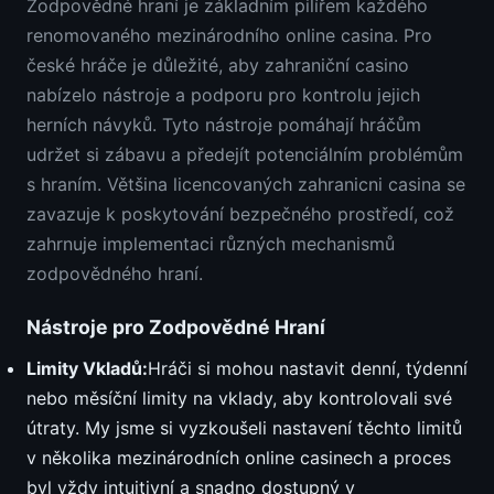
Zodpovědné hraní je základním pilířem každého
renomovaného mezinárodního online casina. Pro
české hráče je důležité, aby zahraniční casino
nabízelo nástroje a podporu pro kontrolu jejich
herních návyků. Tyto nástroje pomáhají hráčům
udržet si zábavu a předejít potenciálním problémům
s hraním. Většina licencovaných zahranicni casina se
zavazuje k poskytování bezpečného prostředí, což
zahrnuje implementaci různých mechanismů
zodpovědného hraní.
Nástroje pro Zodpovědné Hraní
Limity Vkladů:
Hráči si mohou nastavit denní, týdenní
nebo měsíční limity na vklady, aby kontrolovali své
útraty. My jsme si vyzkoušeli nastavení těchto limitů
v několika mezinárodních online casinech a proces
byl vždy intuitivní a snadno dostupný v