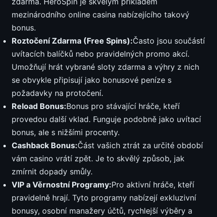
zdarma. HeroSpin je skvělým příkladem
mezinárodního online casina nabízejícího takový
bonus.
Roztočení Zdarma (Free Spins):
Často jsou součástí
uvítacích balíčků nebo pravidelných promo akcí.
Umožňují hrát vybrané sloty zdarma a výhry z nich
se obvykle připisují jako bonusové peníze s
požadavky na protočení.
Reload Bonus:
Bonus pro stávající hráče, kteří
provedou další vklad. Funguje podobně jako uvítací
bonus, ale s nižšími procenty.
Cashback Bonus:
Část vašich ztrát za určité období
vám casino vrátí zpět. Je to skvělý způsob, jak
zmírnit dopady smůly.
VIP a Věrnostní Programy:
Pro aktivní hráče, kteří
pravidelně hrají. Tyto programy nabízejí exkluzivní
bonusy, osobní manažery účtů, rychlejší výběry a